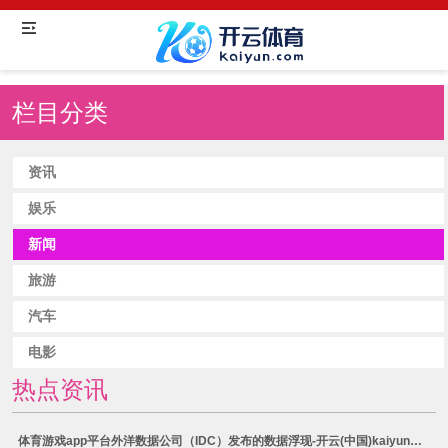
栏目分类
资讯
娱乐
新闻
旅游
汽车
电影
热点资讯
体育游戏app平台外洋数据公司（IDC）发布的数据浮现-开云(中国)kaiyun体育网址-登录入口