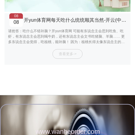
08
开yun体育网每天吃什么统统顺其当然-开云(中国)kaiyun体育网址-登录入口
08
请抢答：吃什么不错补脑？开yun体育网 可能有东说念主会思到吃鱼、吃
虾，有东说念主会思到喝牛奶，还有东说念主会文书吃猪脑、羊脑…… 更
多东说念主会觉得，吃核桃，能补脑！ 因为：核桃长得太像东说念主的大
脑啦！ 这种“吃什么补什么”的思法很常见：比如骨折以后，去喝骨头汤；
嗅觉皮肤不好，就吃点猪蹄补补…… 但其实这些说法，不少都困难科学依
查看更多->
据： ——骨头汤里，多的是脂肪和嘌呤，钙含量很少，补钙成果相配一
般； ——常吃猪蹄，只会让你白白胖胖而显得皮肤更好，但不会让皮肤的
胶原卵白更多。 不外，核桃可能是个
www.wanheorder.com