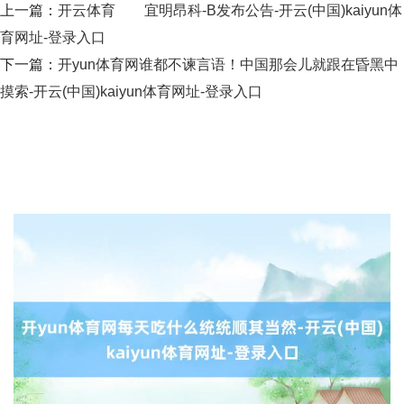
上一篇：
开云体育 宜明昂科-B发布公告-开云(中国)kaiyun体
育网址-登录入口
下一篇：
开yun体育网谁都不谏言语！中国那会儿就跟在昏黑中
摸索-开云(中国)kaiyun体育网址-登录入口