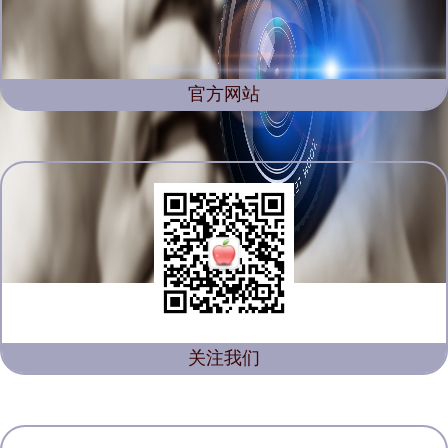
官方网站
关注我们