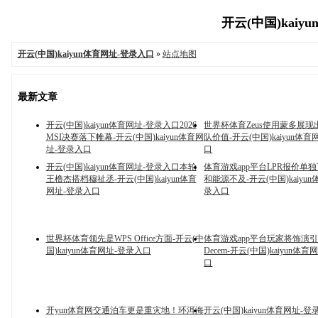
开云(中国)kaiyu
开云(中国)kaiyun体育网址-登录入口
»
站点地图
最新文章
开云(中国)kaiyun体育网址-登录入口2026
世界杯体育Zeus使用蒙多展
MSI决赛落下帷幕-开云(中国)kaiyun体育网
队价值-开云(中国)kaiyun体
址-登录入口
口
开云(中国)kaiyun体育网址-登录入口本轮
体育游戏app平台LPR报价单
王橹杰搭档穆祉丞-开云(中国)kaiyun体育
和能源不及-开云(中国)kaiyu
网址-登录入口
录入口
世界杯体育领先是WPS Office方面-开云(中
体育游戏app平台玩家将饰演
国)kaiyun体育网址-登录入口
Decem-开云(中国)kaiyun体
口
开yun体育网交通泊车更是重灾地！环洱海
开云(中国)kaiyun体育网址-