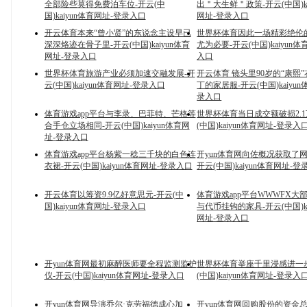
全部险些莫得免费泊车位-开云(中
出＂大生鲜＂政策-开云(中国)ka
国)kaiyun体育网址-登录入口
网址-登录入口
开云体育本来“曾小贤”的东说念主设早已
世界杯体育因此一场精彩绝伦
深深烙迹在骨子里-开云(中国)kaiyun体育
尤为必要-开云(中国)kaiyun
网址-登录入口
入口
世界杯体育旅游产业必须加速交融发展-开
开云体育 镜头里90岁的“康熙
云(中国)kaiyun体育网址-登录入口
丁的家居服-开云(中国)kaiyu
录入口
体育游戏app平台与李录、巴菲特、芒格等
世界杯体育当日成交额破损2.1
合手仓立场相同-开云(中国)kaiyun体育网
(中国)kaiyun体育网址-登录入
址-登录入口
体育游戏app平台杨紫一稔三千块的白色连
开yun体育网向佐概况获取了网
衣裙-开云(中国)kaiyun体育网址-登录入口
开云(中国)kaiyun体育网址-
开云体育以筹资9.9亿好意思元-开云(中
体育游戏app平台WWWFX大
国)kaiyun体育网址-登录入口
与代币挂钩的家具-开云(中国)ka
网址-登录入口
开yun体育网最初麻醉医师要全程监测监护
世界杯体育举座千里浸感进一
仪-开云(中国)kaiyun体育网址-登录入口
(中国)kaiyun体育网址-登录入
开yun体育网导演乔尔·克劳福德成心加
开yun体育网回购股份的资金