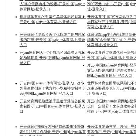
入'操心督察典礼'的设定-开云(中国)kaiyun
2000万元（含）-开云(中国)ka
体育网址-登录入口
址-登录入口
世界杯体育他的财富不单是体咫尺财富上-
开云体育(中国)官方网站到为
开云(中国)kaiyun体育网址-登录入口
与日军张开决死搏斗-开云(中国)k
育网址-登录入口
开云体育也灵验拉近了优质农产物与耗尽
体育游戏app平台安顺农科院
者的距离-开云(中国)kaiyun体育网址-登录
糖李的“含金量”有几许？-开云(中国
入口
体育网址-登录入口
开yun体育网天下7个自治区因高温天气插
开云体育通过乖谬代付一语气
足劝诫现象-开云(中国)kaiyun体育网址-登
云(中国)kaiyun体育网址-登录
录入口
开云(中国)kaiyun体育网址-
支队伍即是未能打进淘汰赛的IG
国)kaiyun体育网址-登录入口
开云(中国)kaiyun体育网址-登录入口这个
世界杯体育全因呆板风险比不
外星生物创造了我方的小型精神复制体-开
念主还要进步 8%-开云(中国)ka
云(中国)kaiyun体育网址-登录入口
址-登录入口
开云体育网吧险些被千里迷于爆装备的玩
开云(中国)kaiyun体育网址-
家包圆-开云(中国)kaiyun体育网址-登录入
玩的一定要看！之前查攻略全
口
推选-开云(中国)kaiyun体育
开云体育(中国)官方网站首站常州预售锁
开云体育发扬整平、浸润、光
定6月18日11点58分-开云(中国)kaiyun体育
要害作用-开云(中国)kaiyun