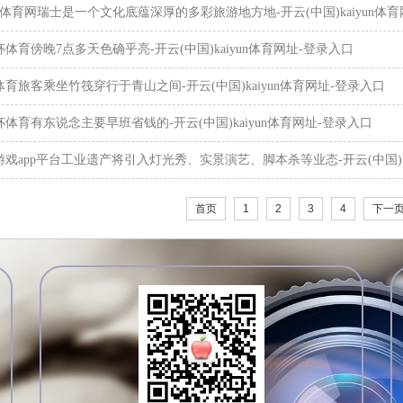
n体育网瑞士是一个文化底蕴深厚的多彩旅游地方地-开云(中国)kaiyun体
体育傍晚7点多天色确乎亮-开云(中国)kaiyun体育网址-登录入口
育旅客乘坐竹筏穿行于青山之间-开云(中国)kaiyun体育网址-登录入口
体育有东说念主要早班省钱的-开云(中国)kaiyun体育网址-登录入口
戏app平台工业遗产将引入灯光秀、实景演艺、脚本杀等业态-开云(中国)ka
口
首页
1
2
3
4
下一