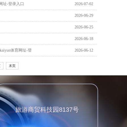
育网址-登录入口
2026-07-02
2026-06-29
2026-06-25
2026-06-18
iyun体育网址-登
2026-06-12
页
末页
旅游商贸科技园8137号