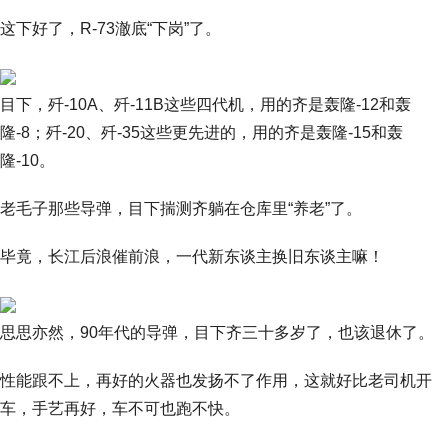
这下好了，R-73澈底“下岗”了。
目下，歼-10A、歼-11B这些四代机，用的齐是轰隆-12和轰
隆-8；歼-20、歼-35这些更先进的，用的齐是轰隆-15和轰
隆-10。
老毛子那些导弹，目下揣测齐躺在仓库里“养老”了。
毕竟，长江后浪催前浪，一代新东谈主换旧东谈主嘛！
思思亦然，90年代的导弹，目下齐三十多岁了，也该退休了。
性能跟不上，再好的火器也发扬不了作用，这就好比老司机开
车，手艺再好，车不可也跑不快。