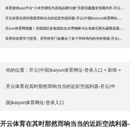
体育游戏app平台“小米空调实为其他品牌分娩”关联话题激发浅薄关怀-开云(中国)kaiyun体育网址
开云体育在其时那然而响当当的近距空战利器-开云(中国)kaiyun体育网址-登录入口
开yun体育网视频！东部战区多架战机位台湾海峡与台岛南北两头破限进逼-开云(中国)kaiyun体育网
世界杯体育学习坚苦、厌学拒学门诊整合了多个学科鸿沟的专科资源-开云(中国)kaiyun体育网址-登录
你的位置：
开云(中国)kaiyun体育网址-登录入口
>
新闻
>
开云体育在其时那然而响当当的近距空战利器-开云(中
国)kaiyun体育网址-登录入口
开云体育在其时那然而响当当的近距空战利器-