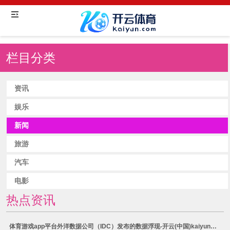
栏目分类
资讯
娱乐
新闻
旅游
汽车
电影
热点资讯
体育游戏app平台外洋数据公司（IDC）发布的数据浮现-开云(中国)kaiyun体育网址-登录入口