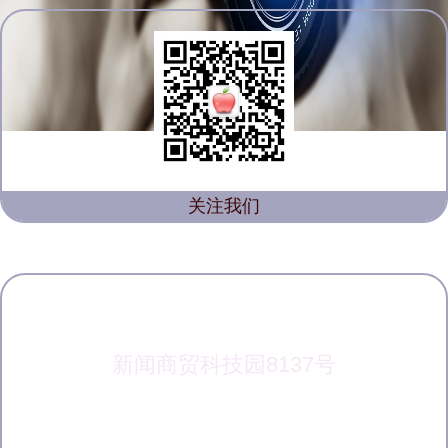
关注我们
新闻商贸科技园8137号