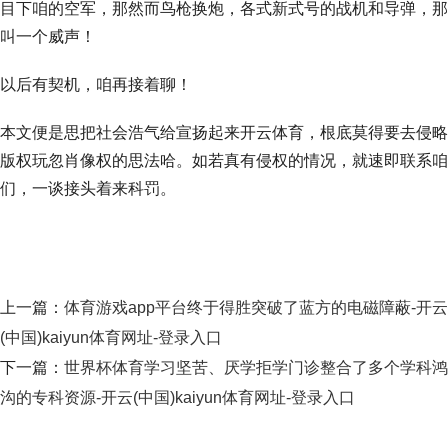
目下咱的空军，那然而鸟枪换炮，各式新式号的战机和导弹，那
叫一个威声！
以后有契机，咱再接着聊！
本文便是思把社会浩气给宣扬起来开云体育，根底莫得要去侵略
版权玩忽肖像权的思法哈。如若真有侵权的情况，就速即联系咱
们，一谈接头着来科罚。
上一篇：
体育游戏app平台终于得胜突破了蓝方的电磁障蔽-开云
(中国)kaiyun体育网址-登录入口
下一篇：
世界杯体育学习坚苦、厌学拒学门诊整合了多个学科鸿
沟的专科资源-开云(中国)kaiyun体育网址-登录入口