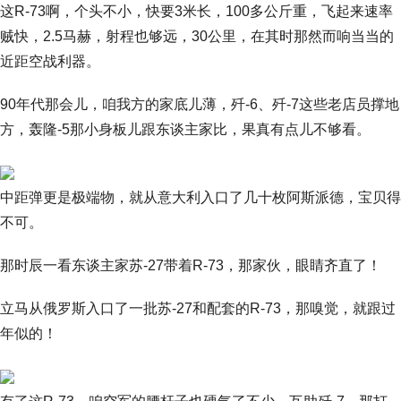
这R-73啊，个头不小，快要3米长，100多公斤重，飞起来速率
贼快，2.5马赫，射程也够远，30公里，在其时那然而响当当的
近距空战利器。
90年代那会儿，咱我方的家底儿薄，歼-6、歼-7这些老店员撑地
方，轰隆-5那小身板儿跟东谈主家比，果真有点儿不够看。
中距弹更是极端物，就从意大利入口了几十枚阿斯派德，宝贝得
不可。
那时辰一看东谈主家苏-27带着R-73，那家伙，眼睛齐直了！
立马从俄罗斯入口了一批苏-27和配套的R-73，那嗅觉，就跟过
年似的！