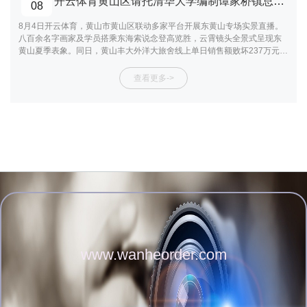
开云体育黄山区请托清华大学编制谭家桥镇总体与旅游专项规划-开云(中国)kaiyun体育网址-登录入口
08
8月4日开云体育，黄山市黄山区联动多家平台开展东黄山专场实景直播。
八百余名字画家及学员搭乘东海索说念登高览胜，云霄镜头全景式呈现东
黄山夏季表象。同日，黄山丰大外洋大旅舍线上单日销售额败坏237万元。
东大门的开启，正将谭家桥推向黄山旅游的新主场。 直播现场。黄山区委
宣传部供图 这说念门，谭家桥等了二十年。 2004年，黄山区请托清华大学
查看更多->
编制谭家桥镇总体与旅游专项规划，这是东黄山梦思的起初。2007年，黄
山茶林场注册建树“东黄山旅游度假区有限公司”，以知青文化为根基向东大
门布局。2016年起，北京
www.wanheorder.com