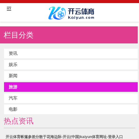
栏目分类
资讯
娱乐
新闻
旅游
汽车
电影
热点资讯
开云体育帐篷参差分散于花海边际-开云(中国)kaiyun体育网址-登录入口