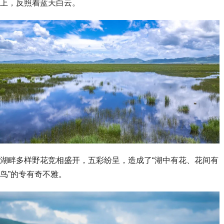
上，反照着蓝天白云。
湖畔多样野花竞相盛开，五彩纷呈，造成了“湖中有花、花间有
鸟”的专有奇不雅。