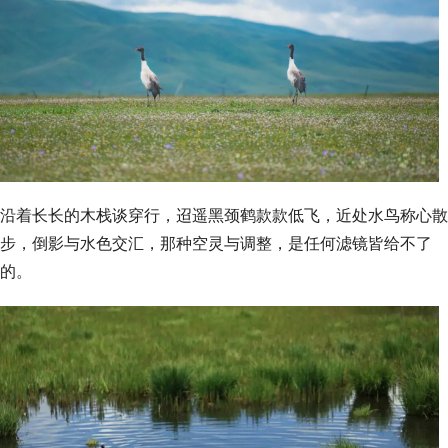
沿着长长的木栈谈穿行，迢遥黑颈鹤款款低飞，近处水鸟称心散
步，倒影与水色交汇，那种空灵与调整，是任何滤镜皆给不了
的。