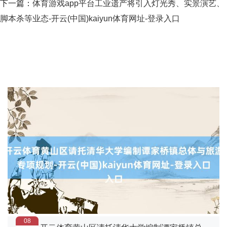
下一篇：
体育游戏app平台工业遗产将引入灯光秀、实景演艺、
脚本杀等业态-开云(中国)kaiyun体育网址-登录入口
08