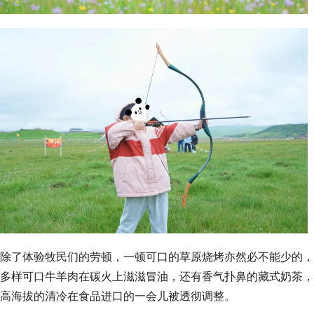
除了体验牧民们的劳顿，一顿可口的草原烧烤亦然必不能少的，
多样可口牛羊肉在碳火上滋滋冒油，还有香气扑鼻的藏式奶茶，
高海拔的清冷在食品进口的一会儿被透彻调整。