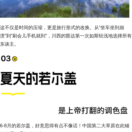
这不仅是时间的压缩，更是旅行形式的改换。从“坐车坐到崩
溃”到“刷会儿手机就到”，川西的豁达第一次如斯轻浅地选择所有
东谈主。
6-8月的若尔盖，好意思得有点不像话！中国第二大草原在此铺