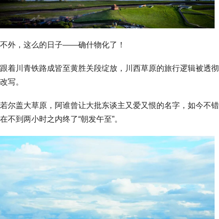
不外，这么的日子——确什物化了！
跟着川青铁路成皆至黄胜关段绽放，川西草原的旅行逻辑被透彻
改写。
若尔盖大草原，阿谁曾让大批东谈主又爱又恨的名字，如今不错
在不到两小时之内终了“朝发午至”。