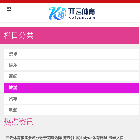
栏目分类
资讯
娱乐
新闻
旅游
汽车
电影
热点资讯
开云体育帐篷参差分散于花海边际-开云(中国)kaiyun体育网址-登录入口