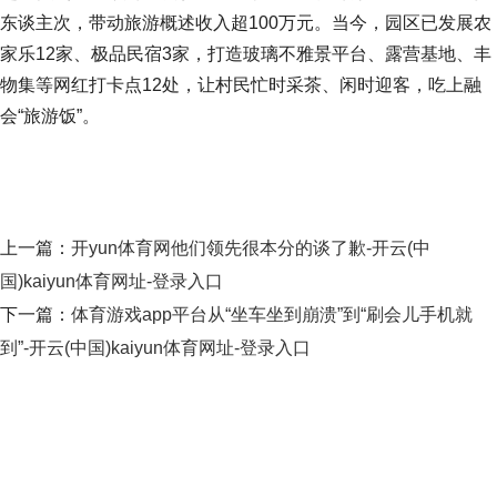
东谈主次，带动旅游概述收入超100万元。当今，园区已发展农
家乐12家、极品民宿3家，打造玻璃不雅景平台、露营基地、丰
物集等网红打卡点12处，让村民忙时采茶、闲时迎客，吃上融
会“旅游饭”。
上一篇：
开yun体育网他们领先很本分的谈了歉-开云(中
国)kaiyun体育网址-登录入口
下一篇：
体育游戏app平台从“坐车坐到崩溃”到“刷会儿手机就
到”-开云(中国)kaiyun体育网址-登录入口