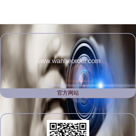
www.wanheorder.com
官方网站