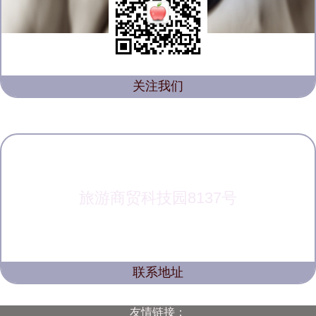
关注我们
旅游商贸科技园8137号
联系地址
友情链接：