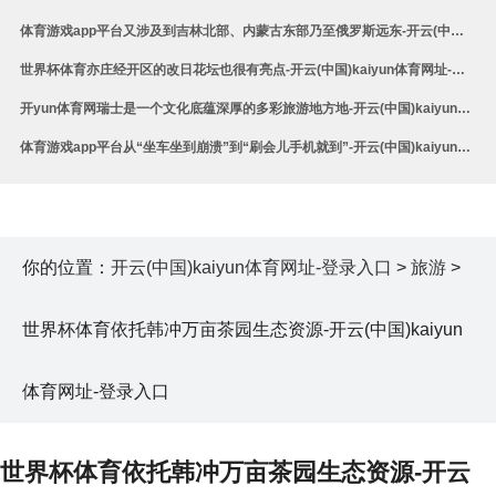
体育游戏app平台又涉及到吉林北部、内蒙古东部乃至俄罗斯远东-开云(中国)kaiyun体育网址-登录
世界杯体育亦庄经开区的改日花坛也很有亮点-开云(中国)kaiyun体育网址-登录入口
开yun体育网瑞士是一个文化底蕴深厚的多彩旅游地方地-开云(中国)kaiyun体育网址-登录入口
体育游戏app平台从“坐车坐到崩溃”到“刷会儿手机就到”-开云(中国)kaiyun体育网址-登录入口
你的位置：
开云(中国)kaiyun体育网址-登录入口
>
旅游
>
世界杯体育依托韩冲万亩茶园生态资源-开云(中国)kaiyun
体育网址-登录入口
世界杯体育依托韩冲万亩茶园生态资源-开云