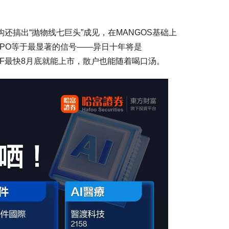
还搞出“抛物线七巨头”成见，在MANGOS基础上
eX的IPO等于最显著的信号——异日十年将是
闻这些ETF最快8月底就能上市，散户也能随着喝口汤。