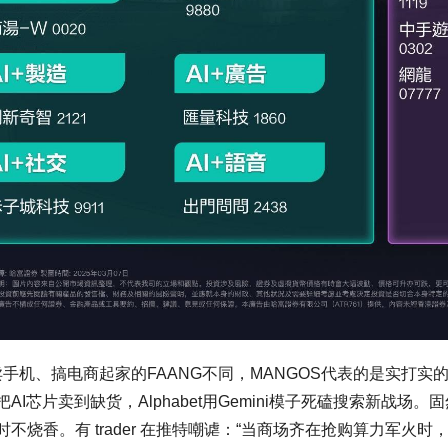
手机、搞电商起家的FAANG不同，MANGOS代表的是实打实的
把AI芯片卖到缺货，Alphabet用Gemini模子死磕搜索新战
时不烧香。有 trader 在推特嘲谑：“当商场齐在抢购算力军火