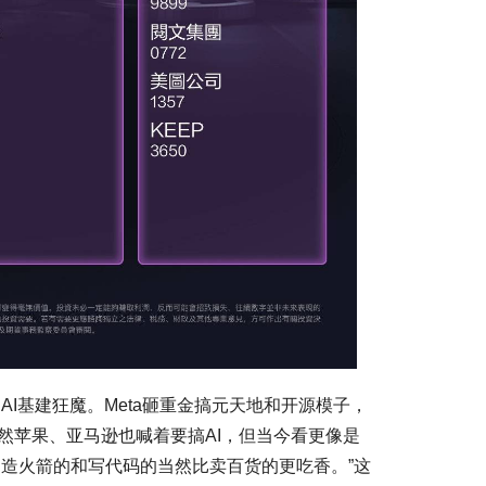
AI基建狂魔。Meta砸重金搞元天地和开源模子，
场。固然苹果、亚马逊也喊着要搞AI，但当今看更像是
时，造火箭的和写代码的当然比卖百货的更吃香。”这