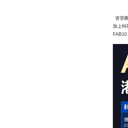
资管圈
加上特斯
FAB1