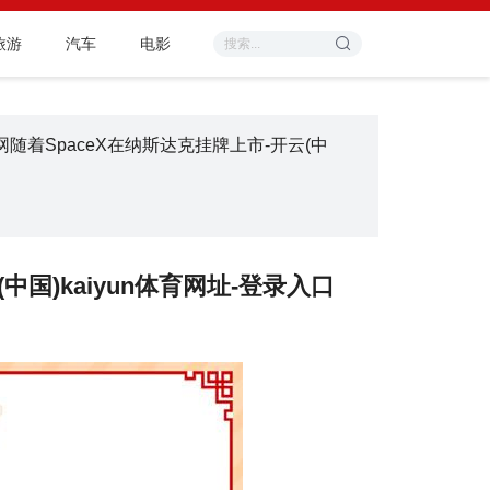
旅游
汽车
电影
育网随着SpaceX在纳斯达克挂牌上市-开云(中
中国)kaiyun体育网址-登录入口