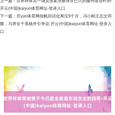
上一篇：
世界杯体育一场贡墨案突破保管已久的徽州墨业时势-
开云(中国)kaiyun体育网址-登录入口
下一篇：
开yun体育网徐帆回话仳离仅9个月，冯小刚王志文同
聚，与养女干系格外引争议-开云(中国)kaiyun体育网址-登录入
口