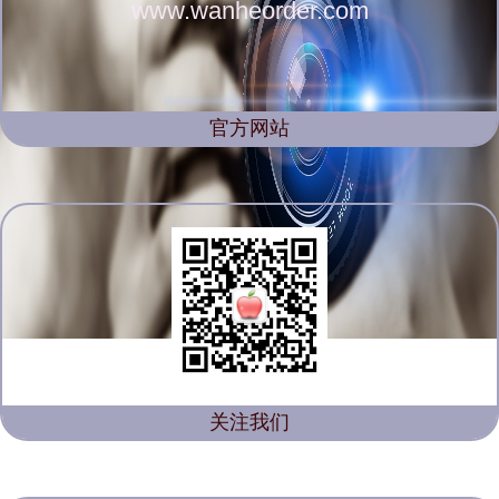
www.wanheorder.com
官方网站
关注我们