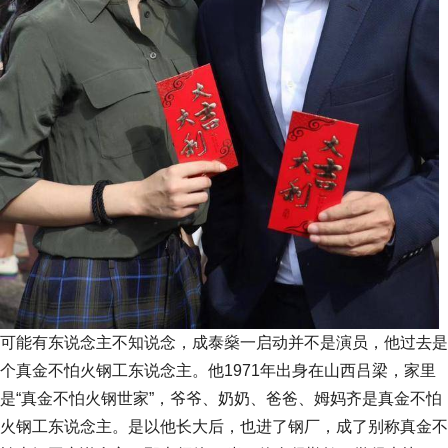
可能有东说念主不知说念，成泰燊一启动并不是演员，他过去是
个真金不怕火钢工东说念主。他1971年出身在山西吕梁，家里
是“真金不怕火钢世家”，爷爷、奶奶、爸爸、姆妈齐是真金不怕
火钢工东说念主。是以他长大后，也进了钢厂，成了别称真金不