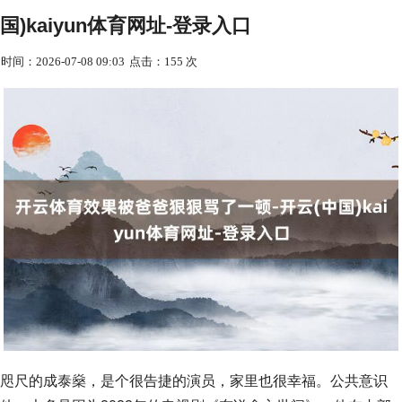
国)kaiyun体育网址-登录入口
时间：2026-07-08 09:03
点击：155 次
咫尺的成泰燊，是个很告捷的演员，家里也很幸福。公共意识